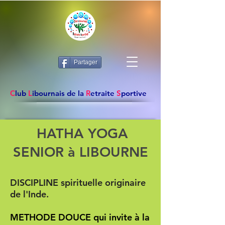
Partager
C
lub
L
ibournais de la
R
etraite
S
portive
HATHA YOGA
SENIOR à LIBOURNE
DISCIPLINE spirituelle originaire
de l'Inde.
METHODE DOUCE qui invite à la